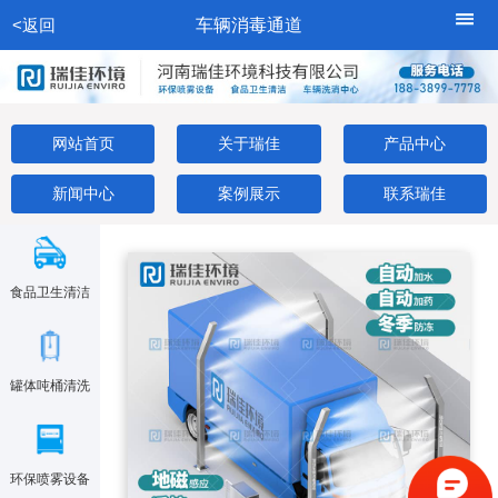
<返回
车辆消毒通道
网站首页
关于瑞佳
产品中心
新闻中心
案例展示
联系瑞佳
食品卫生清洁
罐体吨桶清洗
环保喷雾设备