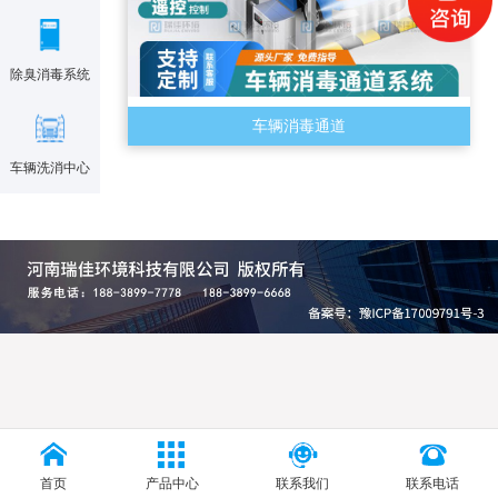
除臭消毒系统
车辆消毒通道
车辆洗消中心
首页
产品中心
联系我们
联系电话